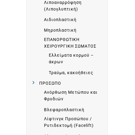
Ι
Λιποαναρρόφηση
(Λιπογλυπτική)
Κ
Αιδιοπλαστική
Μηροπλαστική
Η
ΕΠΑΝΟΡΘΩΤΙΚΗ
ΧΕΙΡΟΥΡΓΙΚΗ ΣΩΜΑΤΟΣ
Ελλείματα κορμού –
Π
άκρων
Τραύμα, κακοήθειες
Ρ
ΠΡΟΣΩΠΟ
Ανόρθωση Μετώπου και
Ο
Φρυδιών
Βλεφαροπλαστική
Φ
Λίφτινγκ Προσώπου /
Ρυτιδεκτομή (Facelift)
Ι