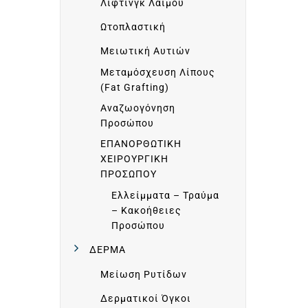
Λίφτινγκ Λαιμού
Λ
Ωτοπλαστική
Μειωτική Αυτιών
Μεταμόσχευση Λίπους
Υ
(Fat Grafting)
Αναζωογόνηση
Π
Προσώπου
ΕΠΑΝΟΡΘΩΤΙΚΗ
Η
ΧΕΙΡΟΥΡΓΙΚΗ
ΠΡΟΣΩΠΟΥ
Ελλείμματα – Τραύμα
Ρ
– Κακοήθειες
Προσώπου
Ε
ΔΕΡΜΑ
Μείωση Ρυτίδων
Σ
Δερματικοί Όγκοι