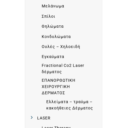
Ι
Μελάνωμα
Σπίλοι
Ε
Θηλώματα
Κονδυλώματα
Σ
Ουλές – Χηλοειδή
Εγκαύματα
W
Fractional Co2 Laser
δέρματος
O
ΕΠΑΝΟΡΘΩΤΙΚΗ
ΧΕΙΡΟΥΡΓΙΚΗ
R
ΔΕΡΜΑΤΟΣ
Ελλείματα – τραύμα –
κακοήθειες Δέρματος
L
LASER