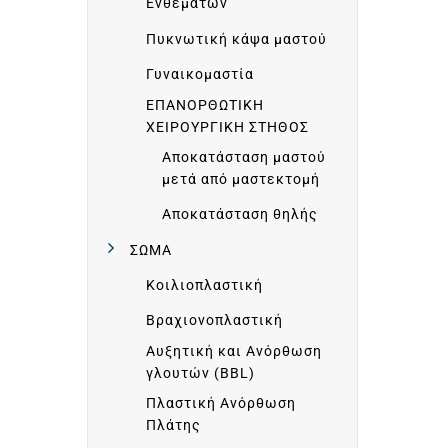
Ενθεμάτων
Πυκνωτική κάψα μαστού
Γυναικομαστία
Α
ΕΠΑΝΟΡΘΩΤΙΚΗ
ΧΕΙΡΟΥΡΓΙΚΗ ΣΤΗΘΟΣ
Ρ
Αποκατάσταση μαστού
μετά από μαστεκτομή
Χ
Αποκατάσταση θηλής
ΣΩΜΑ
Ι
Κοιλιοπλαστική
Βραχιονοπλαστική
Κ
Αυξητική και Ανόρθωση
γλουτών (BBL)
Η
Πλαστική Ανόρθωση
Πλάτης