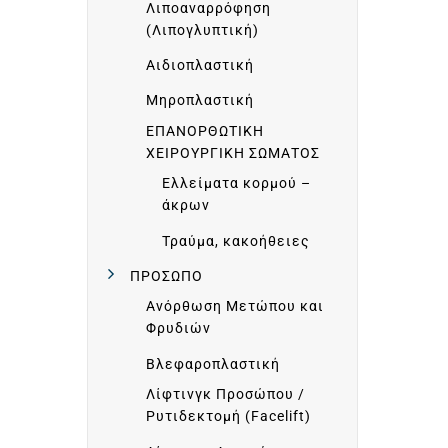
Π
Λιποαναρρόφηση
(Λιπογλυπτική)
Αιδιοπλαστική
Ρ
Μηροπλαστική
Ο
ΕΠΑΝΟΡΘΩΤΙΚΗ
ΧΕΙΡΟΥΡΓΙΚΗ ΣΩΜΑΤΟΣ
Φ
Ελλείματα κορμού –
άκρων
Τραύμα, κακοήθειες
Ι
ΠΡΟΣΩΠΟ
Λ
Ανόρθωση Μετώπου και
Φρυδιών
Βλεφαροπλαστική
Υ
Λίφτινγκ Προσώπου /
Ρυτιδεκτομή (Facelift)