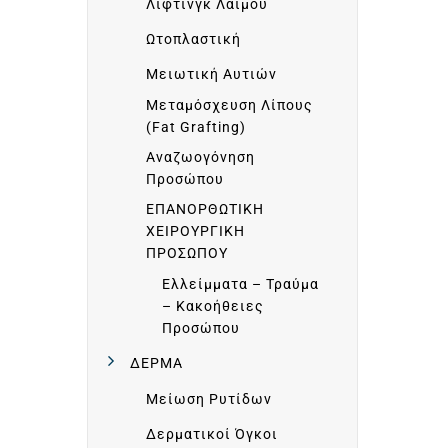
Π
Λίφτινγκ Λαιμού
Ωτοπλαστική
Η
Μειωτική Αυτιών
Ρ
Μεταμόσχευση Λίπους
(Fat Grafting)
Αναζωογόνηση
Ε
Προσώπου
ΕΠΑΝΟΡΘΩΤΙΚΗ
Σ
ΧΕΙΡΟΥΡΓΙΚΗ
ΠΡΟΣΩΠΟΥ
Ι
Ελλείμματα – Τραύμα
– Κακοήθειες
Προσώπου
Ε
ΔΕΡΜΑ
Σ
Μείωση Ρυτίδων
Δερματικοί Όγκοι