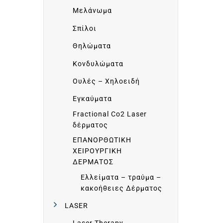
Μελάνωμα
W
Σπίλοι
O
Θηλώματα
Κονδυλώματα
R
Ουλές – Χηλοειδή
Εγκαύματα
L
Fractional Co2 Laser
δέρματος
D
ΕΠΑΝΟΡΘΩΤΙΚΗ
ΧΕΙΡΟΥΡΓΙΚΗ
W
ΔΕΡΜΑΤΟΣ
Ελλείματα – τραύμα –
I
κακοήθειες Δέρματος
LASER