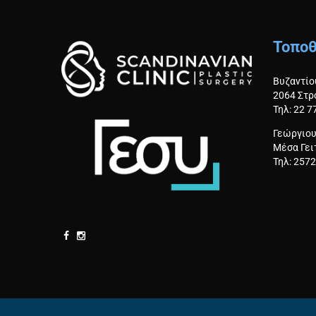
S
Τοποθ
B
Βυζαντίου
2064 Στρ
E
Τηλ: 22 
Γεώργιου
F
Μέσα Γει
Τηλ: 257
O
R
E