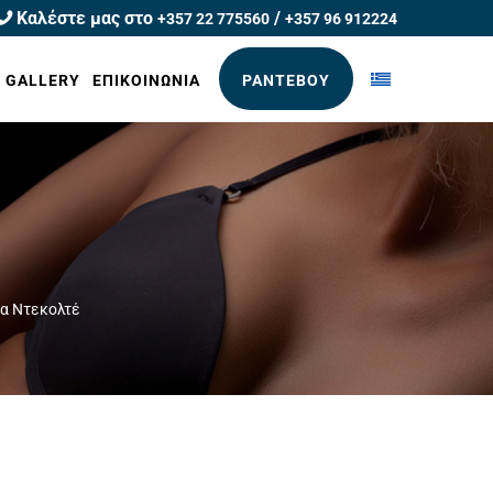
Καλέστε μας στο
/
+357 22 775560
+357 96 912224
R GALLERY
ΕΠΙΚΟΙΝΩΝΙΑ
ΡΑΝΤΕΒΟΥ
α Ντεκολτέ