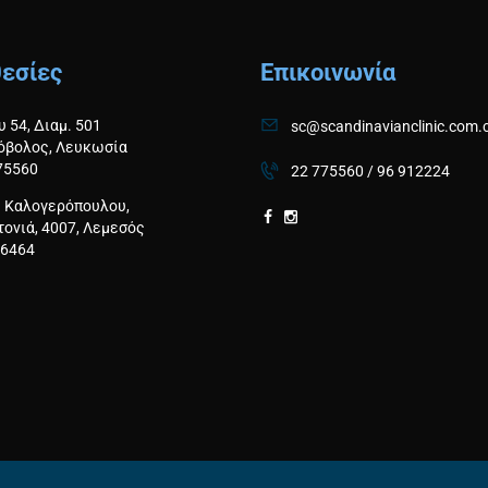
εσίες
Επικοινωνία
 54, Διαμ. 501
sc@scandinavianclinic.com.
όβολος, Λευκωσία
775560
22 775560
/
96 912224
 Καλογερόπουλου,
τονιά, 4007, Λεμεσός
26464