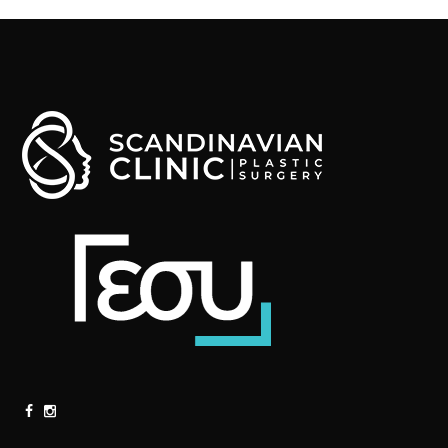
Α
Ρ
Α
Ν
Τ
Ε
Β
Ο