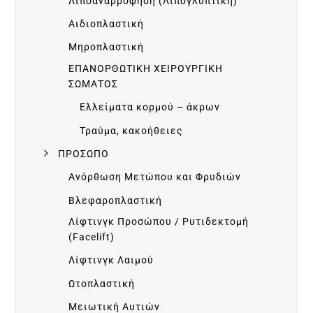
R
Λιποαναρρόφηση (Λιπογλυπτική)
Αιδιοπλαστική
E
Μηροπλαστική
&
ΕΠΑΝΟΡΘΩΤΙΚΗ ΧΕΙΡΟΥΡΓΙΚΗ
ΣΩΜΑΤΟΣ
A
Ελλείματα κορμού – άκρων
Τραύμα, κακοήθειες
F
ΠΡΟΣΩΠΟ
Ανόρθωση Μετώπου και Φρυδιών
T
Βλεφαροπλαστική
E
Λίφτινγκ Προσώπου / Ρυτιδεκτομή
(Facelift)
R
Λίφτινγκ Λαιμού
Ωτοπλαστική
G
Μειωτική Αυτιών