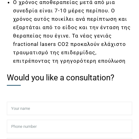
Ο χρόνος αποθεραπείας μετά από μια
Σ
συνεδρία είναι 7-10 μέρες περίπου. Ο
χρόνος αυτός ποικίλει ανά περίπτωση και
Ι
εξαρτάται από το είδος και την ένταση της
θεραπείας που έγινε. Τα νέας γενιάς
Ε
fractional lasers CO2 προκαλούν ελάχιστο
τραυματισμό της επιδερμίδας,
Σ
επιτρέποντας τη γρηγορότερη επούλωση
REQUEST A CONSULTATION
W
Would you like a consultation?
O
R
L