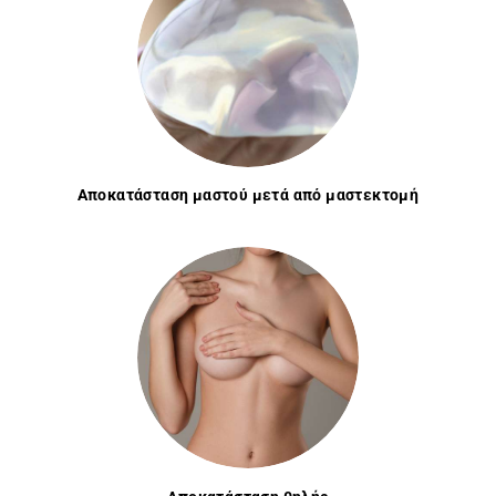
Ε
Σ
Ι
Ε
Αποκατάσταση μαστού μετά από μαστεκτομή
Σ
W
O
R