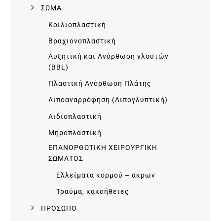
O
ΣΩΜΑ
R
Κοιλιοπλαστική
Βραχιονοπλαστική
E
Αυξητική και Ανόρθωση γλουτών
(BBL)
&
Πλαστική Ανόρθωση Πλάτης
A
Λιποαναρρόφηση (Λιπογλυπτική)
Αιδιοπλαστική
F
Μηροπλαστική
ΕΠΑΝΟΡΘΩΤΙΚΗ ΧΕΙΡΟΥΡΓΙΚΗ
T
ΣΩΜΑΤΟΣ
Ελλείματα κορμού – άκρων
E
Τραύμα, κακοήθειες
R
ΠΡΟΣΩΠΟ