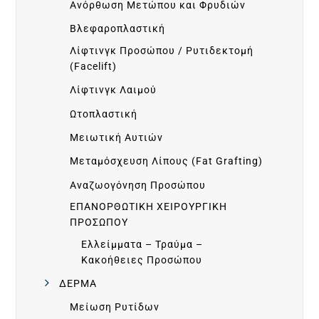
Ανόρθωση Μετώπου και Φρυδιών
G
Βλεφαροπλαστική
Λίφτινγκ Προσώπου / Ρυτιδεκτομή
A
(Facelift)
Λίφτινγκ Λαιμού
L
Ωτοπλαστική
L
Μειωτική Αυτιών
Μεταμόσχευση Λίπους (Fat Grafting)
E
Αναζωογόνηση Προσώπου
ΕΠΑΝΟΡΘΩΤΙΚΗ ΧΕΙΡΟΥΡΓΙΚΗ
R
ΠΡΟΣΩΠΟΥ
Ελλείμματα – Τραύμα –
Y
Κακοήθειες Προσώπου
ΔΕΡΜΑ
Ε
Μείωση Ρυτίδων