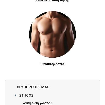
Αποκατάσταση θηλής
L
D
W
I
D
Γυναικομαστία
E
C
ΟΙ ΥΠΗΡΕΣΙΕΣ ΜΑΣ
L
ΣΤΗΘΟΣ
Ανύψωση μαστού