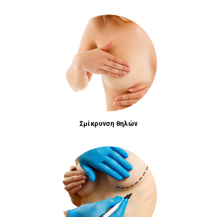
Α
Ρ
Χ
Ι
Κ
Σμίκρυνση θηλών
Η
Π
Ρ