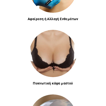
Ο
Φ
Αφαίρεση ή Αλλαγή Ενθεμάτων
Ι
Λ
Υ
Π
Η
Πυκνωτική κάψα μαστού
Ρ