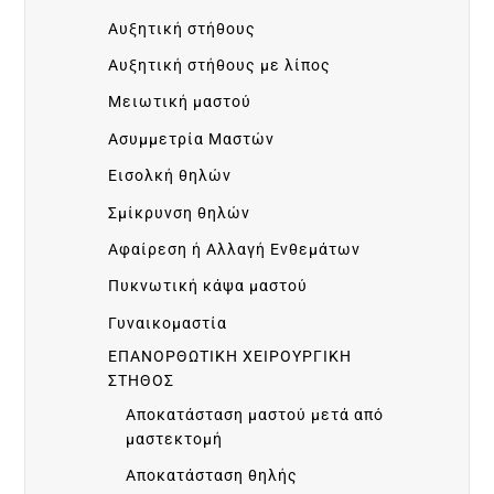
I
Αυξητική στήθους
N
Αυξητική στήθους με λίπος
Μειωτική μαστού
I
Ασυμμετρία Μαστών
C
Εισολκή θηλών
Σμίκρυνση θηλών
S
Αφαίρεση ή Αλλαγή Ενθεμάτων
Πυκνωτική κάψα μαστού
B
Γυναικομαστία
ΕΠΑΝΟΡΘΩΤΙΚΗ ΧΕΙΡΟΥΡΓΙΚΗ
E
ΣΤΗΘΟΣ
Αποκατάσταση μαστού μετά από
F
μαστεκτομή
Αποκατάσταση θηλής