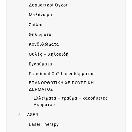
Δερματικοί Όγκοι
Π
Μελάνωμα
Ι
Σπίλοι
Θηλώματα
Κ
Κονδυλώματα
Ο
Ουλές – Χηλοειδή
Εγκαύματα
Ι
Fractional Co2 Laser δέρματος
ΕΠΑΝΟΡΘΩΤΙΚΗ ΧΕΙΡΟΥΡΓΙΚΗ
Ν
ΔΕΡΜΑΤΟΣ
Ελλείματα – τραύμα – κακοήθειες
Ω
Δέρματος
LASER
Ν
Laser Therapy